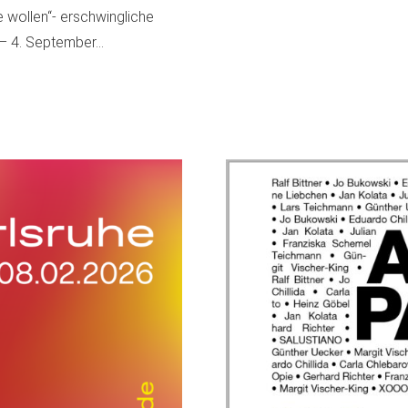
ie wollen“- erschwingliche
i – 4. September…